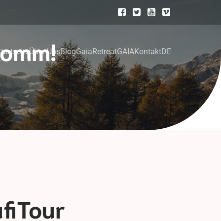
komm!
tartseite
Über Uns
Blog
GaiaRetreat
GAIA
Kontakt
DE
fiTour