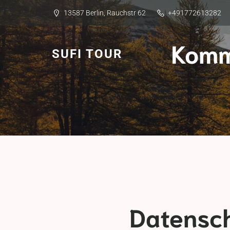
13587 Berlin, Rauchstr 62
+491772613282
Komm
SUFI TOUR
Datensch