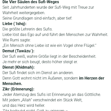
Die Vier Säulen des Sufi-Weges
Seit Jahrhunderten wurde der Sufi-Weg mit Treue zur
Wahrheit weitergegeben.
Seine Grundlagen sind einfach, aber tief:
Liebe (ʿIshq):
Die größte Lehrerin des Sufis.
Liebe löst das Ego auf und führt den Menschen zur Wahrheit.
Wie Rumi sagte:
„Ein Mensch ohne Liebe ist wie ein Vogel ohne Flügel.“
Demut (Tawâzuʿ):
Der Sufi weiß, wahre Größe liegt in der Bescheidenheit.
Je mehr er sich beugt, desto höher steigt er.
Dienst (Khidmah):
Der Sufi findet sich im Dienst an anderen.
Denn Gott wohnt nicht im Äußeren, sondern
im Herzen der
Menschen.
Zikr (Erinnerung):
Jeder Atemzug des Sufis ist Erinnerung an das Göttliche.
Mit jedem „Allah“ verschwindet ein Stück Welt,
und das Herz wird heller.
Zikr bedeutet nicht, Gott zu erinnern –